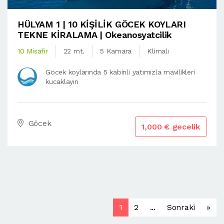
HÜLYAM 1 | 10 KİŞİLİK GÖCEK KOYLARI
TEKNE KİRALAMA | Okeanosyatcilik
10 Misafir
22 mt.
5 Kamara
Klimalı
Göcek koylarında 5 kabinli yatımızla mavilikleri
kucaklayın
Göcek
1,000 € gecelik
1
2
...
Sonraki
»