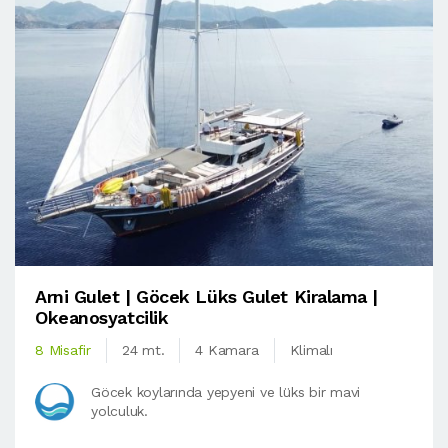
Arni Gulet | Göcek Lüks Gulet Kiralama |
Okeanosyatcilik
8 Misafir
24 mt.
4 Kamara
Klimalı
Göcek koylarında yepyeni ve lüks bir mavi
yolculuk.