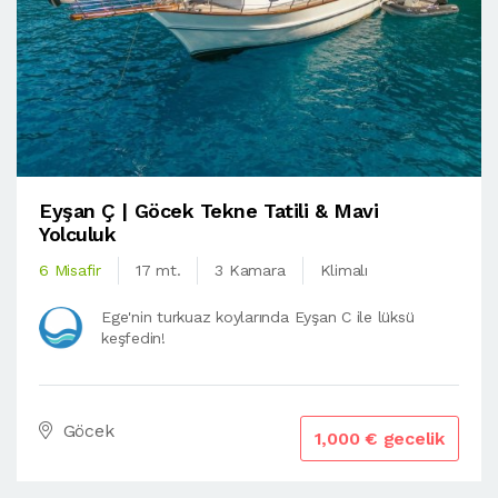
Eyşan Ç | Göcek Tekne Tatili & Mavi
Yolculuk
6 Misafir
17 mt.
3 Kamara
Klimalı
Ege'nin turkuaz koylarında Eyşan C ile lüksü
keşfedin!
Göcek
1,000 € gecelik