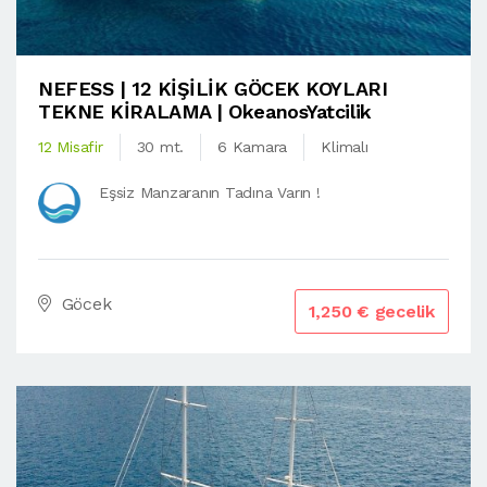
NEFESS | 12 KİŞİLİK GÖCEK KOYLARI
TEKNE KİRALAMA | OkeanosYatcilik
12 Misafir
30 mt.
6 Kamara
Klimalı
Eşsiz Manzaranın Tadına Varın !
Göcek
1,250 € gecelik