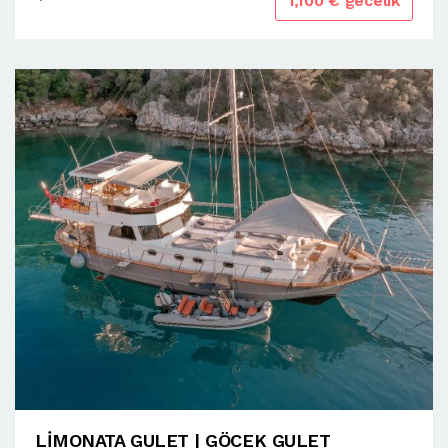
1,100 € gecelik
LİMONATA GULET | GÖCEK GULET