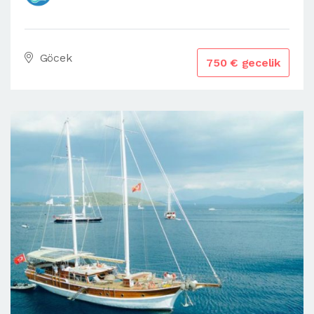
Göcek
750 € gecelik