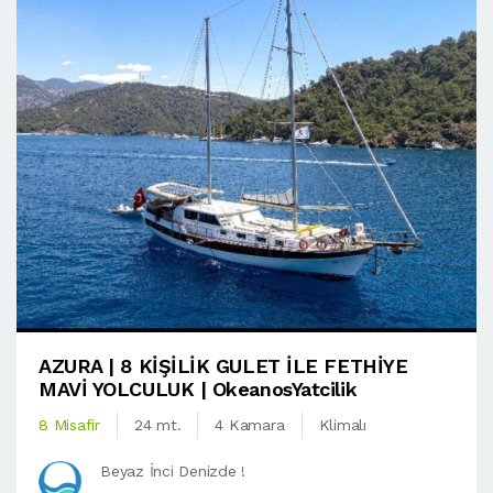
AZURA | 8 KİŞİLİK GULET İLE FETHİYE
MAVİ YOLCULUK | OkeanosYatcilik
8 Misafir
24 mt.
4 Kamara
Klimalı
Beyaz İnci Denizde !