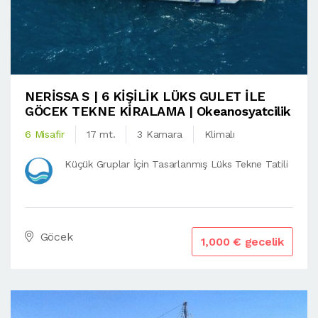
NERİSSA S | 6 KİŞİLİK LÜKS GULET İLE
GÖCEK TEKNE KİRALAMA | Okeanosyatcilik
6 Misafir
17 mt.
3 Kamara
Klimalı
Küçük Gruplar İçin Tasarlanmış Lüks Tekne Tatili
Göcek
1,000 € gecelik