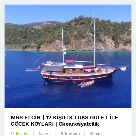
MRS ELCİH | 12 KİŞİLİK LÜKS GULET İLE
GÖCEK KOYLARI | Okeanosyatcilik
12 Misafir
24 mt.
6 Kamara
Klimalı