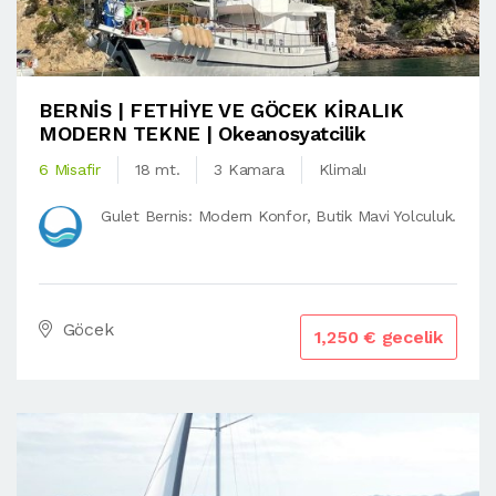
BERNİS | FETHİYE VE GÖCEK KİRALIK
MODERN TEKNE | Okeanosyatcilik
6 Misafir
18 mt.
3 Kamara
Klimalı
Gulet Bernis: Modern Konfor, Butik Mavi Yolculuk.
Göcek
1,250 € gecelik