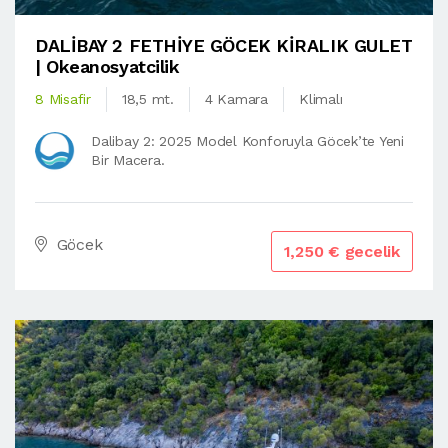
DALİBAY 2 FETHİYE GÖCEK KİRALIK GULET
| Okeanosyatcilik
8 Misafir
18,5 mt.
4 Kamara
Klimalı
Dalibay 2: 2025 Model Konforuyla Göcek’te Yeni
Bir Macera.
Göcek
1,250 € gecelik