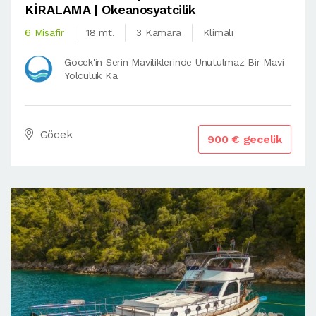
KİRALAMA | Okeanosyatcilik
6 Misafir
18 mt.
3 Kamara
Klimalı
Göcek'in Serin Maviliklerinde Unutulmaz Bir Mavi
Yolculuk Ka
Göcek
900 € gecelik