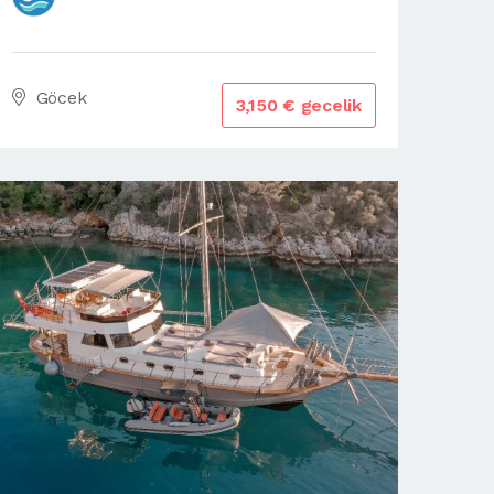
Göcek
3,150 € gecelik