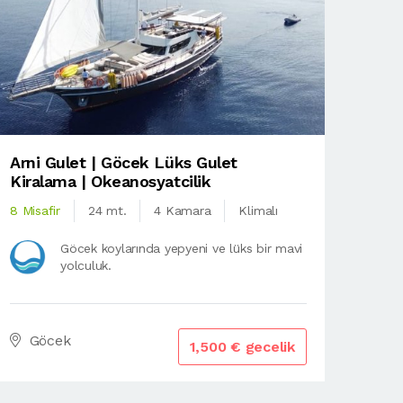
Arni Gulet | Göcek Lüks Gulet
Kiralama | Okeanosyatcilik
8 Misafir
24 mt.
4 Kamara
Klimalı
Göcek koylarında yepyeni ve lüks bir mavi
yolculuk.
Göcek
1,500 € gecelik