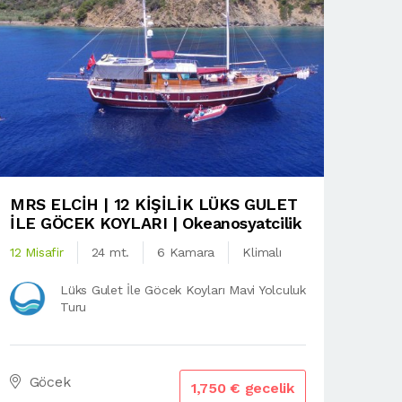
MRS ELCİH | 12 KİŞİLİK LÜKS GULET
İLE GÖCEK KOYLARI | Okeanosyatcilik
12 Misafir
24 mt.
6 Kamara
Klimalı
Lüks Gulet İle Göcek Koyları Mavi Yolculuk
Turu
Göcek
1,750 € gecelik