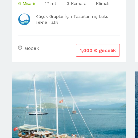
6 Misafir
17 mt.
3 Kamara
Klimalı
Küçük Gruplar İçin Tasarlanmış Lüks
Tekne Tatili
Göcek
1,000 € gecelik