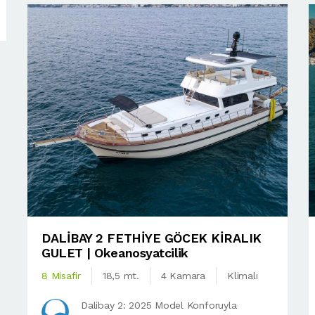
DALİBAY 2 FETHİYE GÖCEK KİRALIK
GULET | Okeanosyatcilik
8 Misafir
18,5 mt.
4 Kamara
Klimalı
Dalibay 2: 2025 Model Konforuyla