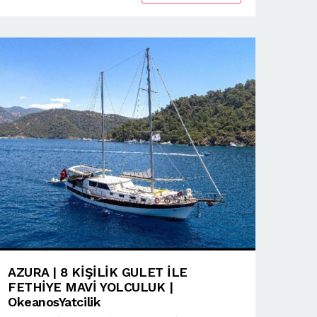
AZURA | 8 KİŞİLİK GULET İLE
FETHİYE MAVİ YOLCULUK |
OkeanosYatcilik