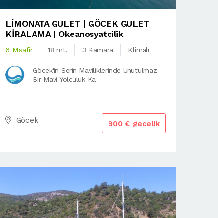
LİMONATA GULET | GÖCEK GULET
KİRALAMA | Okeanosyatcilik
6 Misafir
18 mt.
3 Kamara
Klimalı
Göcek'in Serin Maviliklerinde Unutulmaz
Bir Mavi Yolculuk Ka
Göcek
900 € gecelik