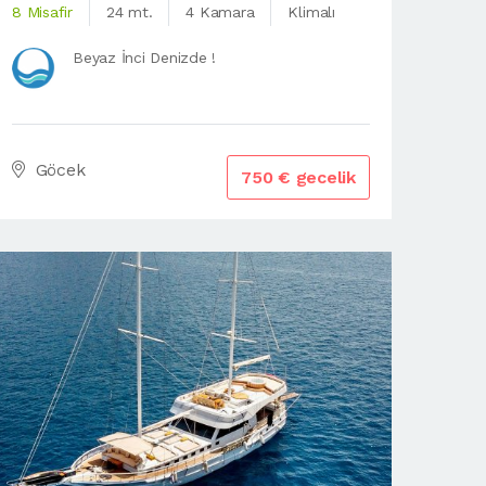
8 Misafir
24 mt.
4 Kamara
Klimalı
Beyaz İnci Denizde !
Göcek
750 € gecelik