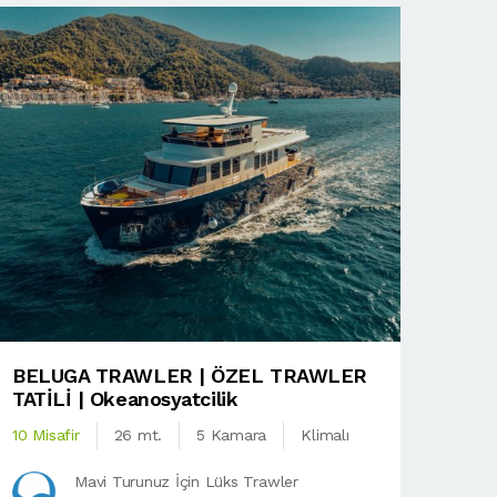
BELUGA TRAWLER | ÖZEL TRAWLER
TATİLİ | Okeanosyatcilik
10 Misafir
26 mt.
5 Kamara
Klimalı
Mavi Turunuz İçin Lüks Trawler