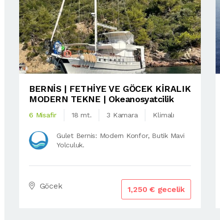
BERNİS | FETHİYE VE GÖCEK KİRALIK
MODERN TEKNE | Okeanosyatcilik
6 Misafir
18 mt.
3 Kamara
Klimalı
Gulet Bernis: Modern Konfor, Butik Mavi
Yolculuk.
Göcek
1,250 € gecelik