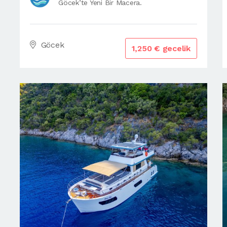
Göcek’te Yeni Bir Macera.
Göcek
1,250 € gecelik