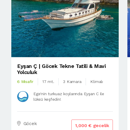
Eyşan Ç | Göcek Tekne Tatili & Mavi
Yolculuk
6 Misafir
17 mt.
3 Kamara
Klimalı
Ege'nin turkuaz koylarında Eyşan C ile
lüksü keşfedin!
Göcek
1,000 € gecelik