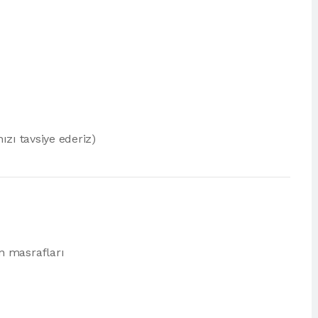
nızı tavsiye ederiz)
n masrafları