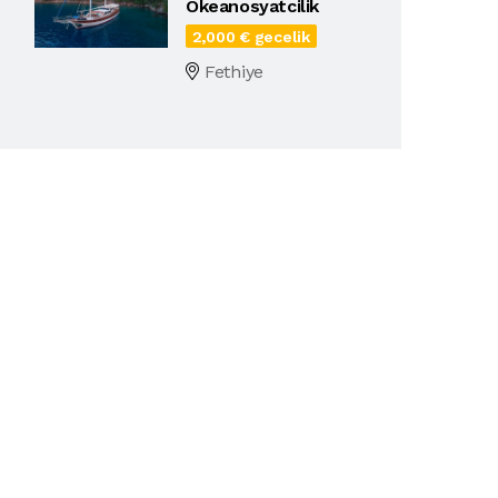
Okeanosyatcilik
2,000 € gecelik
Fethiye