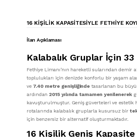
16 KIŞILIK KAPASITESIYLE FETHIYE K
İlan Açıklaması
Kalabalık Gruplar İçin 3
Fethiye Limanı’nın hareketli sularından demir 
toplulukları için denizde konforlu bir yaşam ala
ve
7.40 metre genişliğinde
tasarlanan bu büyü
ardından
2015 yılında tamamen yenilenerek
g
kavuşturulmuştur. Geniş güverteleri ve estetik h
rotalarında kalabalık gruplarla kusursuz bir
te
için benzersiz bir alternatif oluşturmaktadır.
16 Kişilik Geniş Kapasit