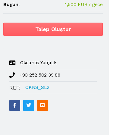
Bugün:
1,500 EUR / gece
Talep Oluştur
Okeanos Yatçılık
+90 252 502 39 86
REF:
OKNS_SL2