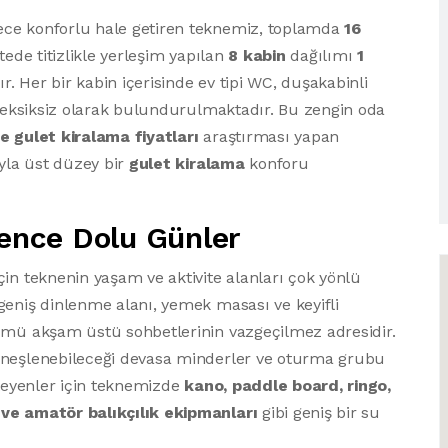
ece konforlu hale getiren teknemiz, toplamda
16
tede titizlikle yerleşim yapılan
8 kabin
dağılımı
1
. Her bir kabin içerisinde ev tipi WC, duşakabinli
rı eksiksiz olarak bulundurulmaktadır. Bu zengin oda
e gulet kiralama fiyatları
araştırması yapan
ıyla üst düzey bir
gulet kiralama
konforu
lence Dolu Günler
in teknenin yaşam ve aktivite alanları çok yönlü
geniş dinlenme alanı, yemek masası ve keyifli
lümü akşam üstü sohbetlerinin vazgeçilmez adresidir.
güneşlenebileceği devasa minderler ve oturma grubu
steyenler için teknemizde
kano, paddle board, ringo,
 ve amatör balıkçılık ekipmanları
gibi geniş bir su