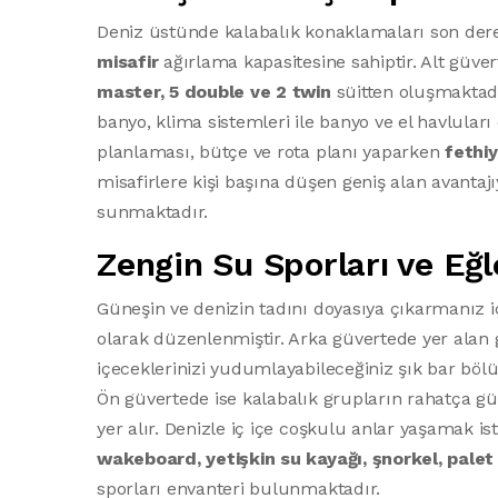
Deniz üstünde kalabalık konaklamaları son der
misafir
ağırlama kapasitesine sahiptir. Alt güver
master, 5 double ve 2 twin
süitten oluşmaktadır
banyo, klima sistemleri ile banyo ve el havlula
planlaması, bütçe ve rota planı yaparken
fethiy
misafirlere kişi başına düşen geniş alan avantaj
sunmaktadır.
Zengin Su Sporları ve Eğ
Güneşin ve denizin tadını doyasıya çıkarmanız iç
olarak düzenlenmiştir. Arka güvertede yer alan 
içeceklerinizi yudumlayabileceğiniz şık bar bö
Ön güvertede ise kalabalık grupların rahatça 
yer alır. Denizle iç içe coşkulu anlar yaşamak i
wakeboard, yetişkin su kayağı, şnorkel, palet
sporları envanteri bulunmaktadır.