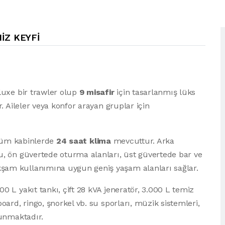
IZ KEYFI
luxe bir trawler olup
9 misafir
için tasarlanmış lüks
 Aileler veya konfor arayan gruplar için
; tüm kabinlerde
24 saat klima
mevcuttur. Arka
, ön güvertede oturma alanları, üst güvertede bar ve
am kullanımına uygun geniş yaşam alanları sağlar.
 L yakıt tankı, çift 28 kVA jeneratör, 3.000 L temiz
ard, ringo, şnorkel vb. su sporları, müzik sistemleri,
lunmaktadır.