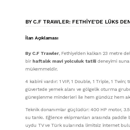
BY C.F TRAWLER: FETHIYE’DE LÜKS DEN
İlan Açıklaması
By C.F Trawler
, Fethiye’den kalkan 23 metre de
bir
haftalık mavi yolculuk tatili
deneyimi sunar.
mükemmeldir.
4 kabini vardır: 1 VIP, 1 Double, 1 Triple, 1 Twin
güvertede yemek alanı ve gölgelik oturma grubu
güneşlenme minderleri ile hem gündüz hem akş
Teknik donanımlar güçlüdür: 400 HP motor, 3.500
su tankı. Eğlence ekipmanları arasında paddle bo
uydu TV ve Türk sularında limitsiz internet bu