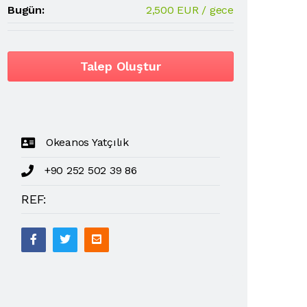
Bugün:
2,500 EUR / gece
Talep Oluştur
Okeanos Yatçılık
+90 252 502 39 86
REF: