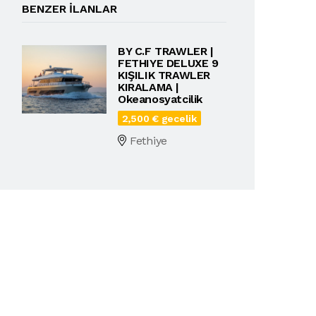
BENZER ILANLAR
BY C.F TRAWLER |
FETHIYE DELUXE 9
KIŞILIK TRAWLER
KIRALAMA |
Okeanosyatcilik
2,500 € gecelik
Fethiye