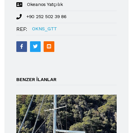
Okeanos Yatçılık
+90 252 502 39 86
REF:
OKNS_GTT
BENZER ILANLAR