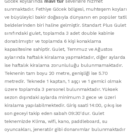
Göcek koylarında
mavi tur
severlere hizmet
sunmaktadır. Fethiye Göcek bölgesi, muhteşem koyları
ve büyüleyici bakir doğasıyla dünyanın en popüler tatil
beldelerinden biri haline gelmiştir. Standart Plus Gulet
sınıfındaki gulet, toplamda 3 adet double kabinle
donatılmıştır ve toplamda 6 kişi konaklama
kapasitesine sahiptir. Gulet, Temmuz ve Ağustos
aylarında haftalık kiralama yapmaktadır, diğer aylarda
ise haftalık kiralama zorunluluğu bulunmamaktadır.
Teknenin tam boyu 20 metre, genişliği ise 5.70
metredir. Teknede 1 kaptan, 1 aşçı ve 1 gemici olmak
üzere toplamda 3 personel bulunmaktadır. Yüksek
sezon dışındaki aylarda minimum 3 gece ve üzeri
kiralama yapılabilmektedir. Giriş saati 14:00, çıkış ise
son geceyi takip eden sabah 09:30'dur. Gulet
teknemizde Klima, wifi, kano, paddleboard, su
oyuncakları, jeneratör gibi donanımlar bulunmaktadır