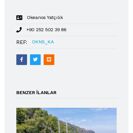
Okeanos Yatçılık
+90 252 502 39 86
REF:
OKNS_KA
BENZER ILANLAR